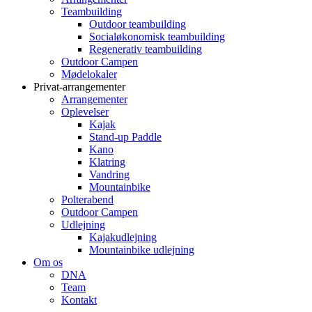
Teambuilding
Outdoor teambuilding
Socialøkonomisk teambuilding
Regenerativ teambuilding
Outdoor Campen
Mødelokaler
Privat-arrangementer
Arrangementer
Oplevelser
Kajak
Stand-up Paddle
Kano
Klatring
Vandring
Mountainbike
Polterabend
Outdoor Campen
Udlejning
Kajakudlejning
Mountainbike udlejning
Om os
DNA
Team
Kontakt