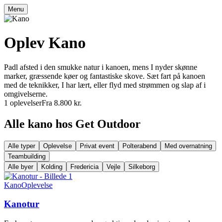
Menu
Oplev Kano
Padl afsted i den smukke natur i kanoen, mens I nyder skønne
marker, græssende køer og fantastiske skove. Sæt fart på kanoen
med de teknikker, I har lært, eller flyd med strømmen og slap af i
omgivelserne.
1 oplevelser
Fra 8.800 kr.
Alle kano hos Get Outdoor
Alle typer
Oplevelse
Privat event
Polterabend
Med overnatning
Teambuilding
Alle byer
Kolding
Fredericia
Vejle
Silkeborg
Kano
Oplevelse
Kanotur